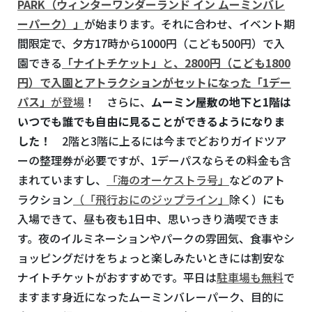
PARK（ウィンターワンダーランド イン ムーミンバレ
ーパーク）」
が始まります。それに合わせ、イベント期
間限定で、夕方17時から1000円（こども500円）で入
園できる
「ナイトチケット」
と
、2800円（こども1800
円）で入園とアトラクションがセットになった「1デー
パス」
が登場
！ さらに、
ムーミン屋敷の地下と1階は
いつでも誰でも自由に見ることができるようになりま
した！
2階と3階に上るには今までどおりガイドツア
ーの整理券が必要ですが、1デーパスならその料金も含
まれていますし、
「海のオーケストラ号」
などのアト
ラクション
（「飛行おにのジップライン」
除く）にも
入場できて、昼も夜も1日中、思いっきり満喫できま
す。夜のイルミネーションやパークの雰囲気、食事やシ
ョッピングだけをちょっと楽しみたいときには割安な
ナイトチケットがおすすめです。平日は
駐車場も無料
で
ますます身近になったムーミンバレーパーク、目的に