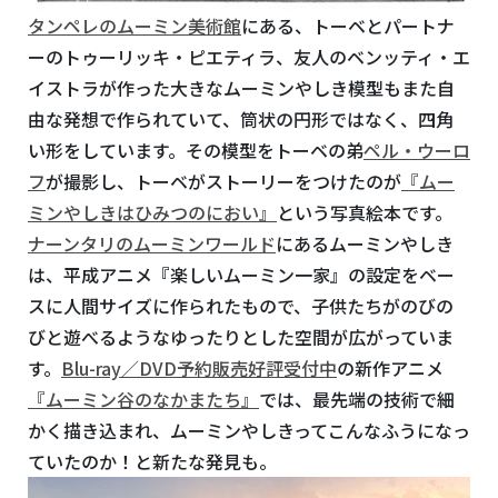
タンペレのムーミン美術館
にある、トーベとパートナ
ーのトゥーリッキ・ピエティラ、友人のベンッティ・エ
イストラが作った大きなムーミンやしき模型もまた自
由な発想で作られていて、筒状の円形ではなく、四角
い形をしています。その模型をトーベの弟
ペル・ウーロ
フ
が撮影し、トーベがストーリーをつけたのが
『ムー
ミンやしきはひみつのにおい』
という写真絵本です。
ナーンタリのムーミンワールド
にあるムーミンやしき
は、平成アニメ『楽しいムーミン一家』の設定をベー
スに人間サイズに作られたもので、子供たちがのびの
びと遊べるようなゆったりとした空間が広がっていま
す。
Blu-ray／DVD予約販売好評受付中
の新作アニメ
『ムーミン谷のなかまたち』
では、最先端の技術で細
かく描き込まれ、ムーミンやしきってこんなふうになっ
ていたのか！と新たな発見も。