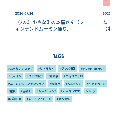
2026.07.24
2026.07.
（228）小さな町の本屋さん【フ
ムーミ
ィンランドムーミン便り】
【本国
Tags
#ムーミンショップ
#リトルミイ
#グッズ情報
#MOOMINSHOP
#ムーミン
#スナフキン
#新商品
#ニョロニョロ
#ムーミン公式ファンクラブ
#宝島社
#ベルメゾン
#キャンペーン
#雑貨
#暮らし
#ムーミンパパ
#ムーミンママ
#バッグ
#お知らせ
#ムーミントロール
#新作情報