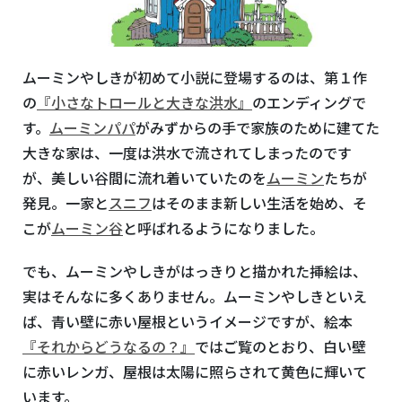
ムーミンやしきが初めて小説に登場するのは、第１作
の
『小さなトロールと大きな洪水』
のエンディングで
す。
ムーミンパパ
がみずからの手で家族のために建てた
大きな家は、一度は洪水で流されてしまったのです
が、美しい谷間に流れ着いていたのを
ムーミン
たちが
発見。一家と
スニフ
はそのまま新しい生活を始め、そ
こが
ムーミン谷
と呼ばれるようになりました。
でも、ムーミンやしきがはっきりと描かれた挿絵は、
実はそんなに多くありません。ムーミンやしきといえ
ば、青い壁に赤い屋根というイメージですが、絵本
『それからどうなるの？』
ではご覧のとおり、白い壁
に赤いレンガ、屋根は太陽に照らされて黄色に輝いて
います。