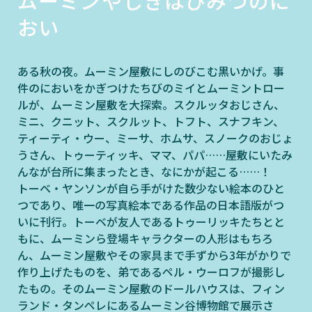
ムーミンやしきはひみつのに
おい
ある秋の夜。ムーミン屋敷にしのびこむ黒いかげ。事
件のにおいをかぎつけたちびのミイとムーミントロー
ルが、ムーミン屋敷を大探索。スクルッタおじさん、
ミニ、クニット、スクルット、トフト、スナフキン、
ティーティ・ウー、ミーサ、ホムサ、スノークのおじょ
うさん、トゥーティッキ、ママ、パパ……屋敷にいたみ
んなが台所に集まったとき、なにかが起こる……！
トーベ・ヤンソンが自ら手がけた数少ない絵本のひと
つであり、唯一の写真絵本である作品の日本語版がつ
いに刊行。トーベが友人であるトゥーリッキたちとと
もに、ムーミンら登場キャラクターの人形はもちろ
ん、ムーミン屋敷やその家具まで手ずから3年がかりで
作り上げたものを、弟であるペル・ウーロフが撮影し
たもの。そのムーミン屋敷のドールハウスは、フィン
ランド・タンペレにあるムーミン谷博物館で展示さ