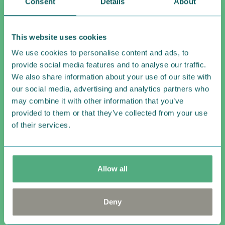
Consent
Details
About
This website uses cookies
We use cookies to personalise content and ads, to
provide social media features and to analyse our traffic.
We also share information about your use of our site with
our social media, advertising and analytics partners who
may combine it with other information that you’ve
ムーミンカフェ スタンド
provided to them or that they’ve collected from your use
of their services.
ムーミンの世界観を楽しめるカフェスタンド。
店舗限
定のドリンクをはじめ、
ムーミンのキャラクターをイ
メージした豊富なドリンクメニューと
、フィンランド
Allow all
で親しまれているお菓子「ラスキアイスプッラ」
をア
レンジしたフードなどを提供いたします。
ムーミンやし
きに遊びに来たような、
特別な時間をお楽しみいただ
Deny
けます。