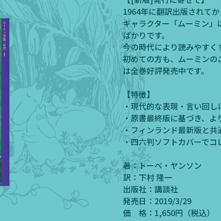
1964年に翻訳出版されて
キャラクター「ムーミン」
ばかりです。
今の時代により読みやすく
初めての方も、ムーミンの
は全巻好評発売中です。
【特徴】
・現代的な表現・言い回し
・原書最終版に基づき、よ
・フィンランド最新版と共
・四六判ソフトカバーでコ
著：トーベ・ヤンソン
訳：下村 隆一
出版社：講談社
発売日：2019/3/29
価 格：1,650円（税込）