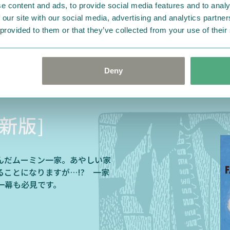
e content and ads, to provide social media features and to analy
ご購入はこちら
 our site with our social media, advertising and analytics partn
 provided to them or that they’ve collected from your use of their
Deny
新版]
んだムーミン一家。あやしい家
ことになりますが…!? 一家
一幕も必見です。