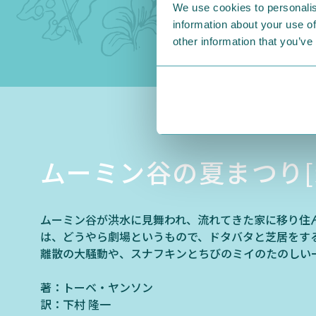
We use cookies to personalis
information about your use of
other information that you’ve
ムーミン谷の夏まつり[
ムーミン谷が洪水に見舞われ、流れてきた家に移り住
は、どうやら劇場というもので、ドタバタと芝居をする
離散の大騒動や、スナフキンとちびのミイのたのしい
著：トーベ・ヤンソン
訳：下村 隆一