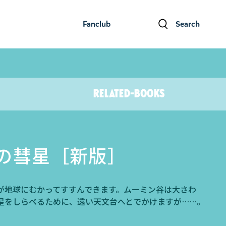
Fanclub
Search
ファンクラブ
検索
Related-books
ムーミン関連本
の彗星［新版］
が地球にむかってすすんできます。ムーミン谷は大さわ
星をしらべるために、遠い天文台へとでかけますが……。