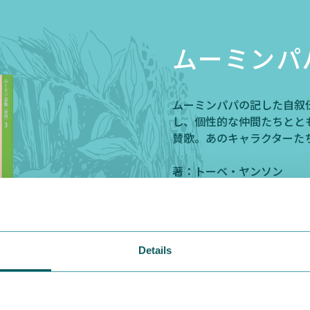
ムーミンパ
ムーミンパパの記した自叙
し、個性的な仲間たちとと
賛歌。あのキャラクターた
著：トーベ・ヤンソン
訳：小野寺 百合子
出版社：講談社
発売日：2019/6/27
価 格：
1,760
円（税込）
Details
【大人も手軽に楽しめる文
【新書サイズの児童文庫】