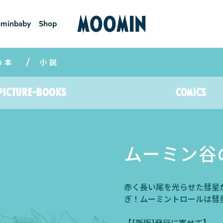
minbaby
Shop
ーミンベ
ショ
ビー
ップ
の本
小説
Picture-books
COMICS
絵本
コミックス
ムーミン谷
赤く長い尾を光らせた彗星
ぎ！ムーミントロールは彗
【[新版]発行に寄せて】