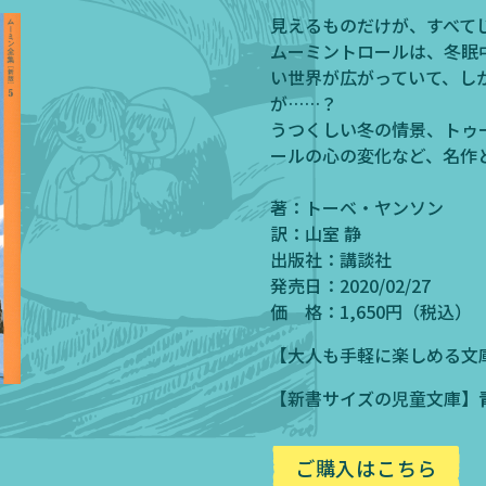
見えるものだけが、すべて
ムーミントロールは、冬眠
い世界が広がっていて、し
が……？
うつくしい冬の情景、トゥ
ールの心の変化など、名作
著：トーベ・ヤンソン
訳：山室 静
出版社：講談社
発売日：2020/02/27
価 格：1,650円（税込）
【大人も手軽に楽しめる文
【新書サイズの児童文庫】
ご購入はこちら