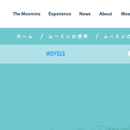
The Moomins
Experience
News
About
Moo
ムーミンの
ムーミンの世
ニュ
ムーミン
ム
世界
界を楽しむ
ース
について
ホーム
ムーミンの世界
ムーミン
Novels
小説