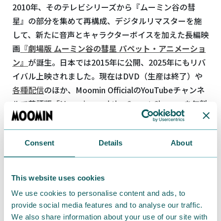
2010年、そのテレビシリーズから『ムーミン谷の彗
星』の部分を集めて再構成、デジタルリマスターを施
して、新たに音声とキャラクターボイスを加えた長編映
画
『劇場版
ムーミン谷の彗星
パペット・アニメーショ
ン』
が誕生。日本では
2015
年に公開、
2025
年にもリバ
イバル上映されました。現在は
DVD
（生産は終了）や
各種配信
のほか、
Moomin Official
の
YouTube
チャンネ
ルで英語版
「Moomins and the Comet Chase」
を無料
で視聴可能です。
Consent
Details
About
This website uses cookies
We use cookies to personalise content and ads, to
provide social media features and to analyse our traffic.
We also share information about your use of our site with