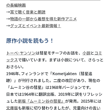
の長編映画
→
耳で聴く音楽と朗読
→
物語の一部から着想を得た新作アニメ
→
グッズとイベント最新情報！
原作小説を読もう！
トーベ･ヤンソン
は彗星モチーフのお話を、
小説
と
コミ
ックス
で描いています。まずは小説について、さらっと
おさらい。
1946年､フィンランドで『
Kometjakten
（彗星追
跡）』が刊行されました。二度の改訂があり、現在の
『ムーミン谷の彗星』は
1968
年バージョンです。
日本では
1964
年に翻訳出版、
2019
年に訳をリフレッシ
ュした
新版『ムーミン谷の彗星』
が発売。
2025
年には
文庫版
も新版に切り替わりましたが、児童向けの
青い