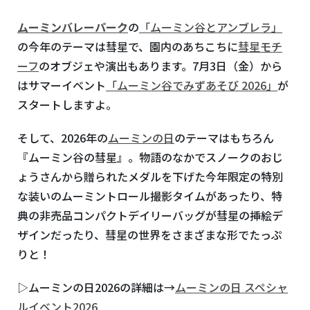
ムーミンバレーパーク
の
「ムーミン谷とアンブレラ」
の今年のテーマは彗星で、園内のあちこちに
彗星モチ
ーフ
のオブジェや演出もあります。7月
3
日（金）から
はサマーイベント
「ムーミン谷でみずあそび 2026」
が
スタートしますよ。
そして、
2026
年の
ムーミンの日
のテーマはもちろん
『ムーミン谷の彗星』。物語のなかでスノークのおじ
ょうさんから贈られたメダルを下げた今年限定の特別
な装いの
ムーミントロール撮影タイムがあったり
、特
典の非売品コンパクトデイリーバッグが彗星の挿絵デ
ザインだったり、彗星の世界をさまざまな形でたっぷ
りと！
▷ムーミンの日2026の詳細は→
ムーミンの日 スペシャ
ルイベント2026