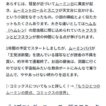
あらすじは、彗星が近づいて
ムーミン谷
に異変が起
き、
ムーミントロール
と
スニフ
が天文台に出かける、
という小説をなぞったもの。小説の挿絵とよく似たカ
ットもたくさんあります。大きな違いとしては
ヘムル
（
ヘムレン
）の昆虫瓶に閉じ込められていた
トフスラ
ンとビフスラン
が旅の仲間になる点が挙げられます。
1年間の予定でスタートしましたが、
ムーミンパパ
が
「王党派新聞」を読んでいる描写などが読者の不興を
買い、約半年で連載終了。お話の最後は、洞窟に行く
のではなく宇宙船みたいな救命ボートにみんなで乗り
込んで、ややあっけない終わりを迎えます。
▷コミックスについてもっと詳しく！→
「もうひとつの
ムーミンの原点、コミックスの世界」