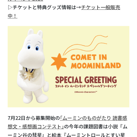
▷チケットと特典グッズ情報は→
チケット一般販売
中！
7月
22
日から募集開始の
｢ムーミンのものがたり 読書感
想文・感想画コンテスト｣
の今年の課題図書は小説『ム
ーミン谷の彗星』と絵本『ムーミントロールとすい星