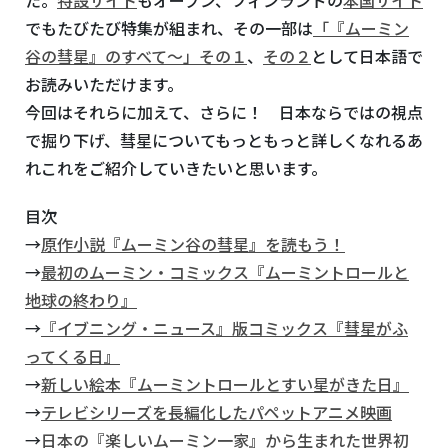
でもたびたび特集が組まれ、その一部は
「『ムーミン
谷の彗星』のすべて～」その１
、
その２
として日本語で
お読みいただけます。
今回はそれらに加えて、さらに！ 日本ならではの視点
で掘り下げ、彗星についてもっともっと詳しくなれるあ
れこれをご紹介していきたいと思います。
目次
→
原作小説『ムーミン谷の彗星』を読もう！
→
最初のムーミン・コミックス『ムーミントロールと
地球の終わり』
→
『イブニング・ニュース』版コミックス『彗星がふ
ってくる日』
→
新しい絵本『ムーミントロールとすい星がきた日』
→
テレビシリーズを長編化したパペットアニメ映画
→
日本の『楽しいムーミン一家』から生まれた世界初