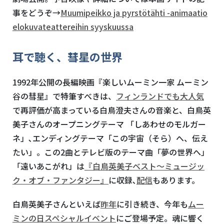
事をどうぞ→
Muumipeikko ja pyrstötähti -animaatio
elokuvateattereihin syyskuussa
耳で聴く、彗星の世界
1992年公開の長編映画『楽しいムーミン一家 ムーミン
谷の彗星』で特筆すべきは、
フィンランドでも大人気
で再評価が高まっている白鳥澄夫さんの音楽と、白鳥英
美子さんのオープニングテーマ 「しあわせのモルガー
ネ」､エンディングテーマ「この宇宙（そら）へ、伝え
たい」。この
2
曲とテレビ版のテーマ曲「夢の世界へ」
「遠いあこがれ」は
『白鳥英美子ベスト～ミュージッ
ク・オブ・ファンタジー』
に収録､
配信
もあります。
白鳥英美子さんといえば
昨年
に引き続き、今年も
ムー
ミンの日スペシャルイベント
にご登場予定。魂に響く