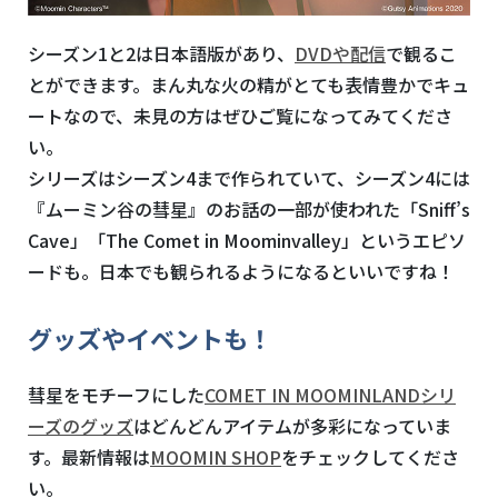
シーズン
1
と
2
は日本語版があり、
DVDや配信
で観るこ
とができます。まん丸な火の精がとても表情豊かでキュ
ートなので、未見の方はぜひご覧になってみてくださ
い。
シリーズはシーズン
4
まで作られていて、シーズン
4
には
『ムーミン谷の彗星』のお話の一部が使われた「
Sniff’s
Cave
」「
The Comet in Moominvalley
」というエピソ
ードも。日本でも観られるようになるといいですね！
グッズやイベントも！
彗星をモチーフにした
COMET IN MOOMINLANDシリ
ーズのグッズ
はどんどんアイテムが多彩になっていま
す。最新情報は
MOOMIN SHOP
をチェックしてくださ
い。