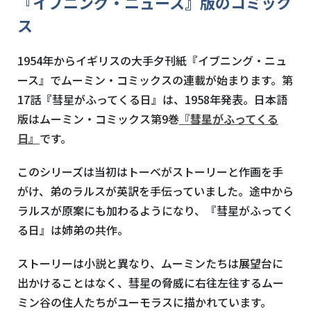
『イブニング・ニュース』版のコミック
ス
1954年からイギリスの大手夕刊紙『イブニング・ニュ
ース』でムーミン・コミックスの連載が始まります。第
17
話『彗星がふってくる日』は、
1958
年発表。日本語
版はムーミン・コミックス第
9
巻
『彗星がふってくる
日』
です。
このシリーズは当初はトーベがストーリーと作画を手
がけ、弟のラルスが英訳を手伝っていました。途中から
ラルスが原案にも加わるようになり、『彗星がふってく
る日』は姉弟の共作。
ストーリーは小説と異なり、ムーミンたちは展望台に
出かけることはなく、彗星の脅威に右往左往するムー
ミン谷の住人たちがユーモラスに描かれています。