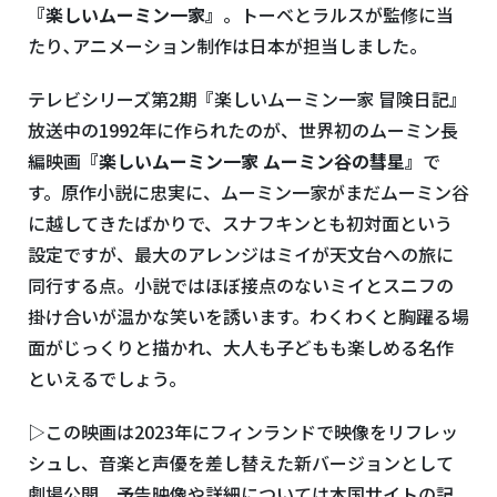
『楽しいムーミン一家』
。トーベとラルスが監修に当
たり､アニメーション制作は日本が担当しました。
テレビシリーズ第
2
期『楽しいムーミン一家 冒険日記』
放送中の
1992
年に作られたのが、世界初のムーミン長
編映画
『楽しいムーミン一家 ムーミン谷の彗星』
で
す。原作小説に忠実に、ムーミン一家がまだムーミン谷
に越してきたばかりで、スナフキンとも初対面という
設定ですが、最大のアレンジはミイが天文台への旅に
同行する点。小説ではほぼ接点のないミイとスニフの
掛け合いが温かな笑いを誘います。わくわくと胸躍る場
面がじっくりと描かれ、大人も子どもも楽しめる名作
といえるでしょう。
▷この映画は
2023
年にフィンランドで映像をリフレッ
シュし、音楽と声優を差し替えた新バージョンとして
劇場公開。予告映像や詳細については本国サイトの記