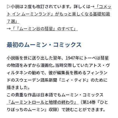
▷小説は２度も改訂されています。詳しくは→
「コメッ
ト イン ムーミンランド」がもっと楽しくなる基礎知識
７選」
→
「『ムーミン谷の彗星』のすべて」
最初のムーミン・コミックス
小説版を世に送り出した翌年、
1947
年にトーベは彗星
の物語をみずから漫画化｡当時交際していたアトス・ヴ
ィルタネンの勧めで、彼が編集長を務めるフィンラン
ドのスウェーデン語系新聞『ニィ・ティド』のために
描きました。
この貴重な作品は日本語でもムーミン・コミックス
『ム
ーミントロールと地球の終わ
り』
（第
14
巻『ひと
りぼっちのムーミン』収録）で読むことができます。