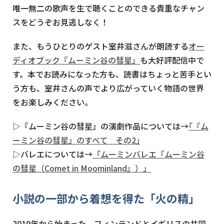
唯一無二の歌声を生で聴くことのできる貴重なチャン
スをどうぞお見逃しなく！
また、もうひとりのゲスト室井滋さんが朗読する
オー
ディオブック『ムーミン谷の彗星』
も大好評配信中で
す。本でお読みになった方も、読書はちょっと苦手とい
う方も、室井さんの声でより広がっていく物語の世界
をお楽しみください。
▷『ムーミン谷の彗星』の演劇作品については→
｢『ム
ーミン谷の彗星』のすべて その2｣
▷バレエについては→
「ムーミンバレエ『ムーミン谷
の彗星（Comet in Moominland』）」
小説の一部から着想を得た「火の精」
2019年から始まった、フィンランドとイギリスの共同