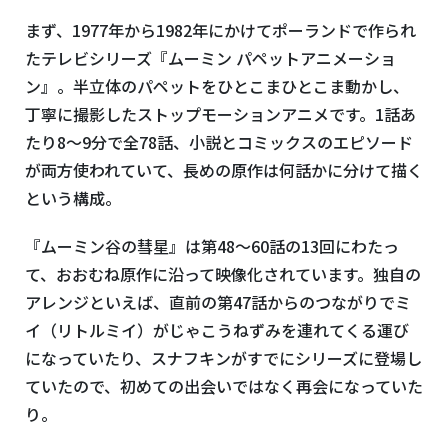
まず、
1977
年から
1982
年にかけてポーランドで作られ
たテレビシリーズ『ムーミン パペットアニメーショ
ン』。半立体のパペットをひとこまひとこま動かし、
丁寧に撮影したストップモーションアニメです。
1
話あ
たり
8
～
9
分で全
78
話、小説とコミックスのエピソード
が両方使われていて、長めの原作は何話かに分けて描く
という構成。
『ムーミン谷の彗星』は第
48
～
60
話の
13
回にわたっ
て、おおむね原作に沿って映像化されています。独自の
アレンジといえば、直前の第
47
話からのつながりでミ
イ（リトルミイ）がじゃこうねずみを連れてくる運び
になっていたり、スナフキンがすでにシリーズに登場し
ていたので、初めての出会いではなく再会になっていた
り。