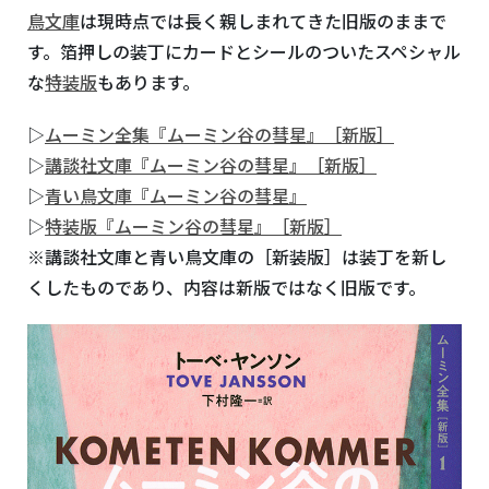
鳥文庫
は現時点では長く親しまれてきた旧版のままで
す。箔押しの装丁にカードとシールのついたスペシャル
な
特装版
もあります。
▷
ムーミン全集『ムーミン谷の彗星』［新版］
▷
講談社文庫『ムーミン谷の彗星』［新版］
▷
青い鳥文庫『ムーミン谷の彗星』
▷
特装版『ムーミン谷の彗星』［新版］
※講談社文庫と青い鳥文庫の［新装版］は装丁を新し
くしたものであり、内容は新版ではなく旧版です。