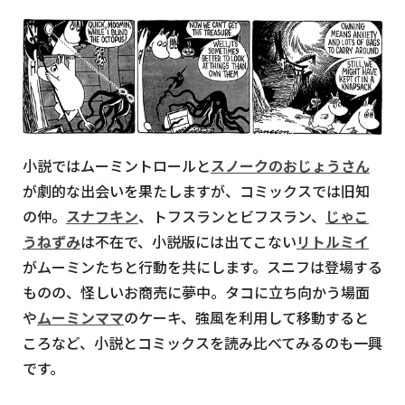
小説ではムーミントロールと
スノークのおじょうさん
が劇的な出会いを果たしますが、コミックスでは旧知
の仲。
スナフキン
、トフスランとビフスラン、
じゃこ
うねずみ
は不在で、小説版には出てこない
リトルミイ
がムーミンたちと行動を共にします。スニフは登場する
ものの、怪しいお商売に夢中。タコに立ち向かう場面
や
ムーミンママ
のケーキ、強風を利用して移動すると
ころなど、小説とコミックスを読み比べてみるのも一興
です。