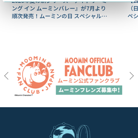
2026年夏の新シリーズ『デイドリーミ
【ム
ング イン ムーミンバレー』が7月より
（
順次発売！ムーミンの日 スペシャルイ
ペ
ベント2026新情報も！