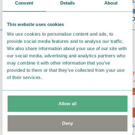
2026.08.01
2026
Consent
Details
About
【8月9日（日）開催】ムーミンの日 ス
【開
ペシャルイベント2026！
ST
This website uses cookies
We use cookies to personalise content and ads, to
provide social media features and to analyse our traffic.
We also share information about your use of our site with
our social media, advertising and analytics partners who
may combine it with other information that you’ve
provided to them or that they’ve collected from your use
of their services.
Allow all
Deny
2026.07.23
2026