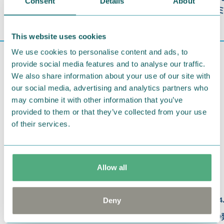
Consent
Details
About
レゼント中！色鮮やかなベビーグッズ
ー
も新登場
This website uses cookies
We use cookies to personalise content and ads, to
provide social media features and to analyse our traffic.
We also share information about your use of our site with
our social media, advertising and analytics partners who
may combine it with other information that you’ve
provided to them or that they’ve collected from your use
of their services.
Allow all
2024.08.09
2024
Deny
ムーミンの日2024 SNSキャンペーン
8/