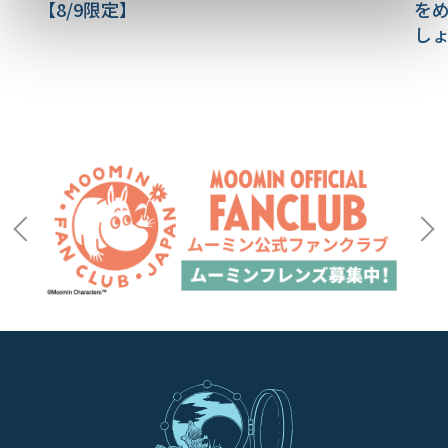
【8/9限定】
をめ
し