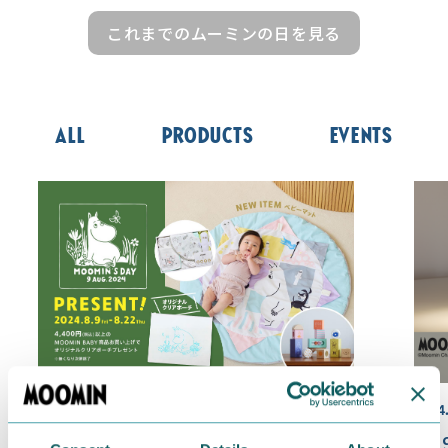
これまでのムーミンの日を見る
All
Products
Events
2024.08.09
2024
8/22 (木)までDADWAYでノベルティプ
8月