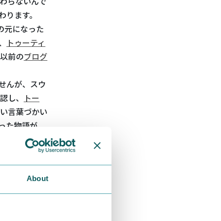
わらないんで
わります。
の元になった
、
トゥーティ
以前の
ブログ
せんが、スウ
認し、
トー
い言葉づかい
った物語が、
方にこそ、新
葉は生き物で
About
ゃ
）、同じひ
作、
「ぞっと