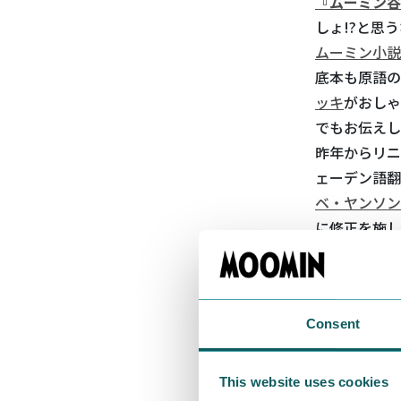
『ムーミン谷
しょ!?と思
ムーミン小説
底本も原語の
ッキ
がおしゃ
でもお伝えし
昨年からリニ
ェーデン語翻
ベ・ヤンソン
に修正を施し
ぐっと伝わり
版を試してみ
もちろん、長
Consent
すし（一例を
とつの事柄で
ということを
This website uses cookies