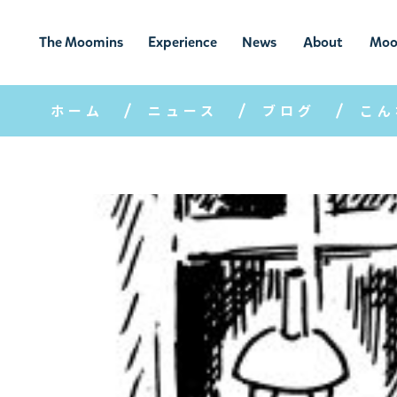
The Moomins
Experience
News
About
Moo
ムーミンの
ムーミンの世
ニュ
ムーミン
ム
世界
界を楽しむ
ース
について
ホーム
ニュース
ブログ
こん