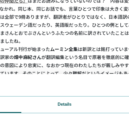
の仲間たち』
はまだお読みになっていないのでは？ 内容は変
うなかれ。同じ本、同じお話でも、言葉ひとつで印象は大きく変
は全部で9冊ありますが、翻訳者がひとりではなく、日本語訳
スウェーデン語だったり、英語版だったり。ひとつの例として
まさんとおでぶさんというふたつの名前に訳されていたことは
ましたね。
ューアル刊行が始まった
ムーミン全集
は新訳とは銘打っていま
訳家の
畑中麻紀さん
が翻訳編集という名目で原著を徹底的に確
の意図により忠実に、なおかつ現在のわたしたちが親しみやす
ています。そのことによって、少々難解だというイメージもあ
やすくなりました。そういう意味では、小説に苦手意識がある
ていただきたいと思います。
く愛されてきた旧版に問題があったわけではないのですが、言
Details
挙げると、新版で
レタス
と訳されている単語は、旧版では
ちし
も解釈や受け取り方は人それぞれ。
踏まえつつ、今日は
『ムーミン谷の仲間たち』
収録の短編の一