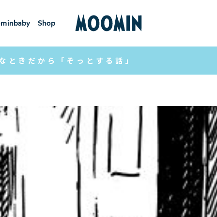
minbaby
Shop
ーミンベ
ショ
ビー
ップ
なときだから「ぞっとする話」