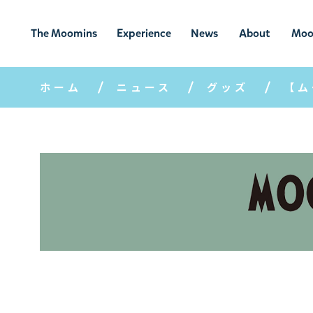
The Moomins
Experience
News
About
Moo
ムーミンの
ムーミンの世
ニュ
ムーミン
ム
世界
界を楽しむ
ース
について
ホーム
ニュース
グッズ