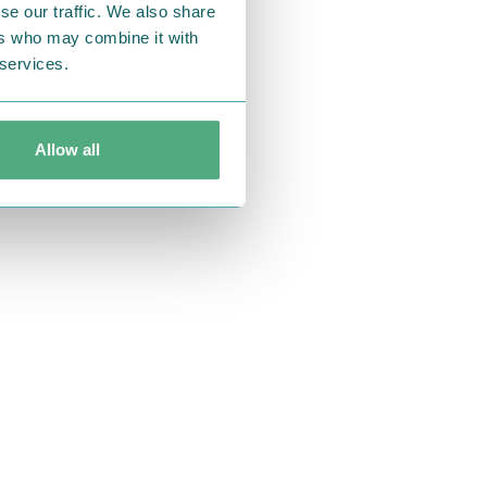
se our traffic. We also share
新商品が多数
ers who may combine it with
 services.
Allow all