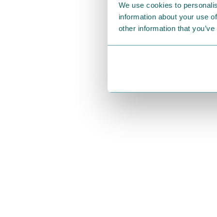
We use cookies to personalis
さらに、「ム
information about your use of
登場いたしま
other information that you’ve