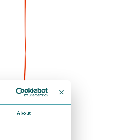
ンの日」と定
About
トバッグ」の