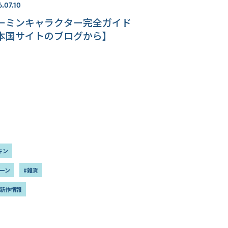
.07.10
ーミンキャラクター完全ガイド
本国サイトのブログから】
キン
ーン
#雑貨
#新作情報