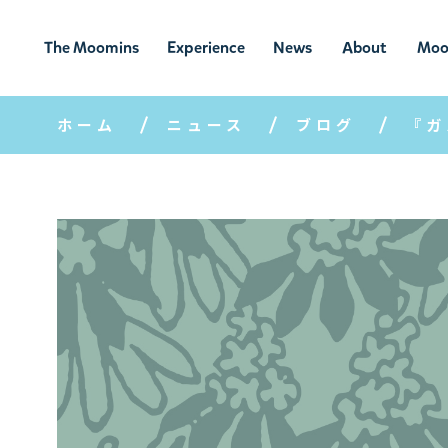
The Moomins
Experience
News
About
Moo
ムーミンの
ムーミンの世
ニュ
ムーミン
ム
世界
界を楽しむ
ース
について
ホーム
ニュース
ブログ
『ガ