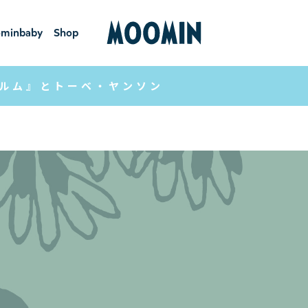
minbaby
Shop
ーミンベ
ショ
ビー
ップ
ルム』とトーベ・ヤンソン