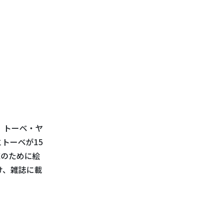
、トーベ・ヤ
トーベが15
誌のために絵
け、雑誌に載