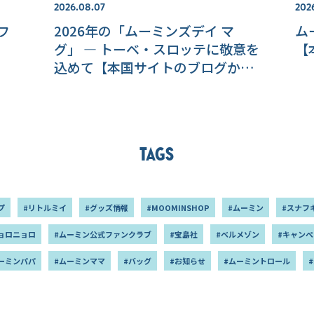
2026.08.07
2026
フ
2026年の「ムーミンズデイ マ
ム
グ」 ― トーベ・スロッテに敬意を
【
込めて【本国サイトのブログか
ら】
Tags
プ
#リトルミイ
#グッズ情報
#MOOMINSHOP
#ムーミン
#スナフ
ョロニョロ
#ムーミン公式ファンクラブ
#宝島社
#ベルメゾン
#キャンペ
ーミンパパ
#ムーミンママ
#バッグ
#お知らせ
#ムーミントロール