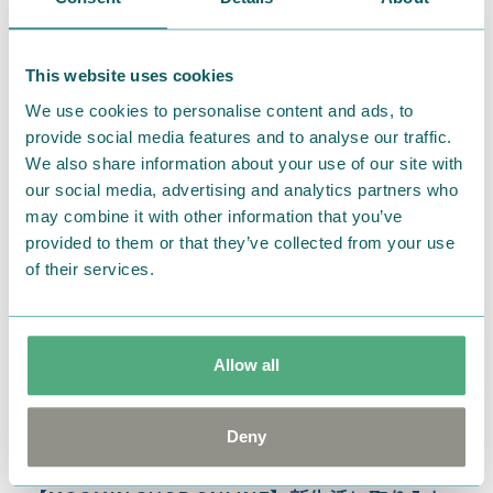
2026.01.30
This website uses cookies
【MOOMIN SHOP ONLINE】毎日にちょっとプ
ラス！新しい習慣におすすめのムーミングッズ
We use cookies to personalise content and ads, to
provide social media features and to analyse our traffic.
We also share information about your use of our site with
our social media, advertising and analytics partners who
may combine it with other information that you’ve
provided to them or that they’ve collected from your use
of their services.
Allow all
Deny
2026.01.29