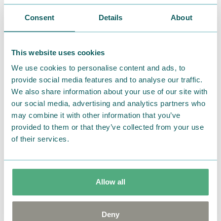
2026.01.17
Consent
Details
About
寒さ対策に。ムーミンたちと一緒に大寒を乗り切
る、暖かなふとんカバーはいかが？
This website uses cookies
We use cookies to personalise content and ads, to
provide social media features and to analyse our traffic.
We also share information about your use of our site with
our social media, advertising and analytics partners who
may combine it with other information that you’ve
provided to them or that they’ve collected from your use
of their services.
Allow all
2025.12.18
【MOOMIN SHOP ONLINE】年末年始の模様替
Deny