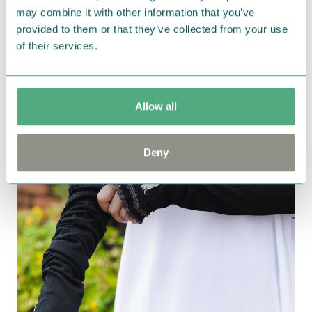
す。
may combine it with other information that you’ve
provided to them or that they’ve collected from your use
UVカット 冷感アームカバー（ムーミン刺しゅ
of their services.
う）
・ブラック
Allow all
Deny