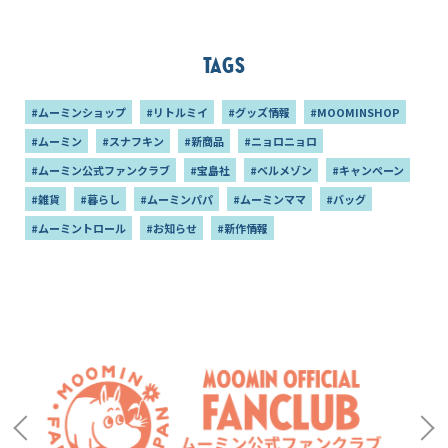
アイテム特集♪
Tags
#ムーミンショップ
#リトルミイ
#グッズ情報
#MOOMINSHOP
#ムーミン
#スナフキン
#新商品
#ニョロニョロ
#ムーミン公式ファンクラブ
#宝島社
#ベルメゾン
#キャンペーン
#雑貨
#暮らし
#ムーミンパパ
#ムーミンママ
#バッグ
#ムーミントロール
#お知らせ
#新作情報