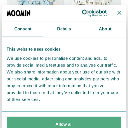
Consent
Details
About
ムーミン 総柄パジャマ
This website uses cookies
サイズ：80,90,100cm
We use cookies to personalise content and ads, to
カラー：サックス,アイボリー
provide social media features and to analyse our traffic.
価格：2,178円(税込)
We also share information about your use of our site with
our social media, advertising and analytics partners who
品番：JI2687-4
may combine it with other information that you’ve
provided to them or that they’ve collected from your use
全国イオンにて販売中
of their services.
※一部店舗ではお取り扱いが無い場合がございます。
【発売元】株式会社ナカタ
Allow all