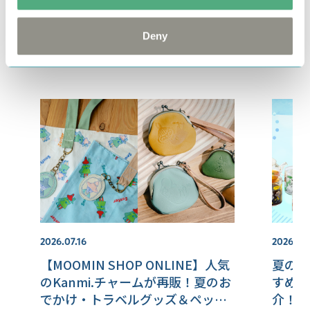
#ムーミンベビー
#MOOMIN BABY
Deny
Related articles
2026.07.16
2026.07.
【MOOMIN SHOP ONLINE】人気
夏のド
のKanmi.チャームが再販！夏のお
すめの
でかけ・トラベルグッズ＆ペット
介！！