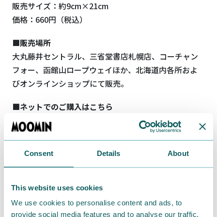
販売サイズ：約9cm×21cm
価格：660円（税込）
■販売場所
大丸藤井セントラル、三省堂書店札幌店、コーチャン
フォー、函館山ロープウェイほか、北海道内各所およ
びオンラインショップにて販売。
■ネットでのご購入はこちら
オンラインショップ：
https://shop.yuk-
sports.jp/products/detail/1127
Consent
Details
About
■お問い合わせ先
竹栄株式会社
TEL ： 011-281-3121
This website uses cookies
URL：
https://takeei-company.co.jp/
We use cookies to personalise content and ads, to
provide social media features and to analyse our traffic.