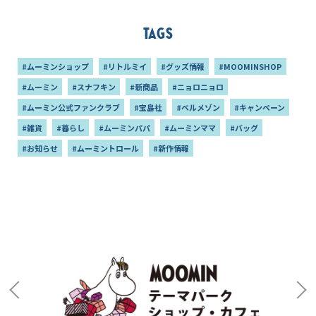
Tags
#ムーミンショップ
#リトルミイ
#グッズ情報
#MOOMINSHOP
#ムーミン
#スナフキン
#新商品
#ニョロニョロ
#ムーミン公式ファンクラブ
#宝島社
#ベルメゾン
#キャンペーン
#雑貨
#暮らし
#ムーミンパパ
#ムーミンママ
#バッグ
#お知らせ
#ムーミントロール
#新作情報