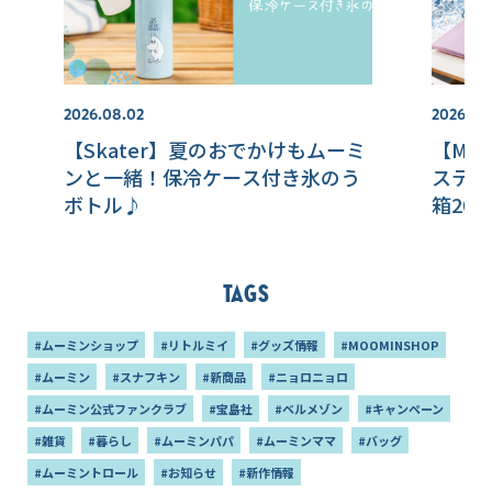
2026.08.02
2026.07.
【Skater】夏のおでかけもムーミ
【MOO
ンと一緒！保冷ケース付き氷のう
ステー
ボトル♪
箱20
Tags
#ムーミンショップ
#リトルミイ
#グッズ情報
#MOOMINSHOP
#ムーミン
#スナフキン
#新商品
#ニョロニョロ
#ムーミン公式ファンクラブ
#宝島社
#ベルメゾン
#キャンペーン
#雑貨
#暮らし
#ムーミンパパ
#ムーミンママ
#バッグ
#ムーミントロール
#お知らせ
#新作情報