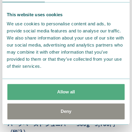
さらに、ヨーグルトに混ぜたり、ゼリーにアレンジし
たりと、さまざまな楽しみ方が可能です。
This website uses cookies
We use cookies to personalise content and ads, to
provide social media features and to analyse our traffic.
We also share information about your use of our site with
our social media, advertising and analytics partners who
may combine it with other information that you’ve
provided to them or that they’ve collected from your use
of their services.
Allow all
Deny
ハーブペースト ジュニパー 500g 3,780円
（税込）