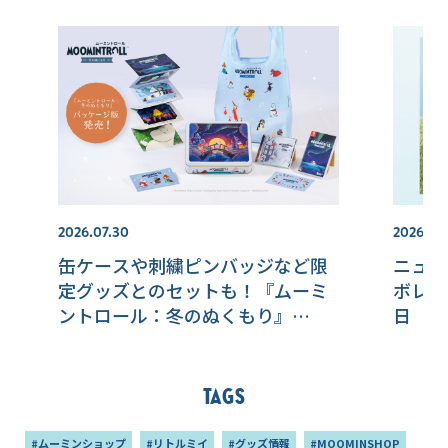
2026.07.30
2026.07.
缶ケースや刺繍ピンバッジなど限
ニュー
定グッズとのセットも！『ムーミ
ボレー
ントロール：冬のぬくもり』
日（日
Nintendo Switchパッケージ版 本
日発売♪
Tags
#ムーミンショップ
#リトルミイ
#グッズ情報
#MOOMINSHOP