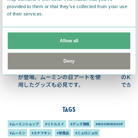
provided to them or that they’ve collected from your use
of their services.
Allow all
2026.07.18
2026.07.
Deny
夏にぴったりな涼しげなアイテム
【MOO
が登場。ムーミンの日アートを使
のKa
用したグッズも必見です。
でかけ
アイテ
Tags
#ムーミンショップ
#リトルミイ
#グッズ情報
#MOOMINSHOP
#ムーミン
#スナフキン
#新商品
#ニョロニョロ