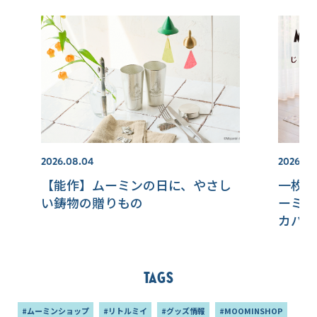
2026.08.04
2026.07.
【能作】ムーミンの日に、やさし
一枚敷
い鋳物の贈りもの
ーミン
カバー
Tags
#ムーミンショップ
#リトルミイ
#グッズ情報
#MOOMINSHOP