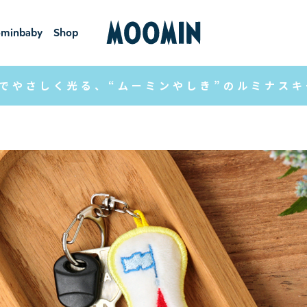
minbaby
Shop
ーミンベ
ショ
ビー
ップ
でやさしく光る、“ムーミンやしき”のルミナス