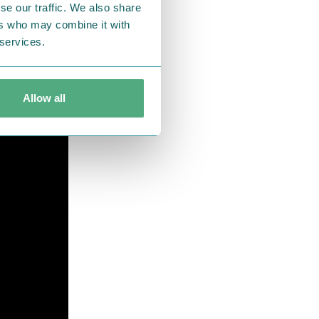
。アクセント
se our traffic. We also share
立体感のある
ers who may combine it with
 services.
Allow all