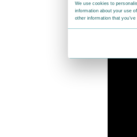
白をベースに
We use cookies to personalis
として添えた
information about your use of
other information that you’ve
フォルムと、