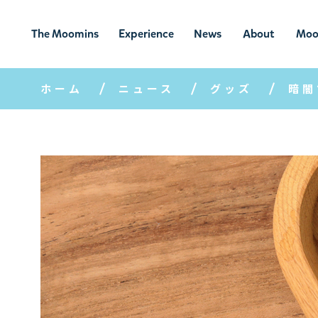
The Moomins
Experience
News
About
Moo
ムーミンの
ムーミンの世
ニュ
ムーミン
ム
世界
界を楽しむ
ース
について
ホーム
ニュース
グッズ
暗闇