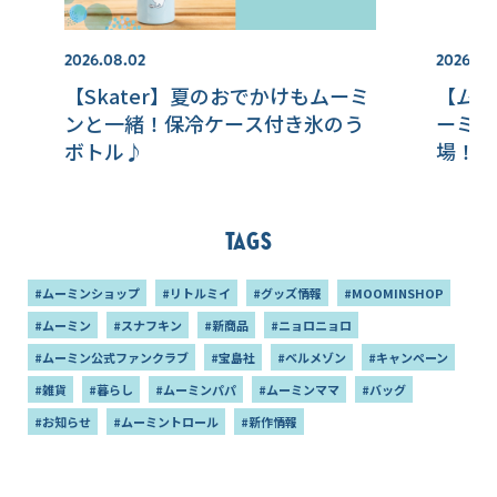
2026.08.02
2026.07
【Skater】夏のおでかけもムーミ
【ムー
ンと一緒！保冷ケース付き氷のう
ーミン
ボトル♪
場！/
アイテ
Tags
#ムーミンショップ
#リトルミイ
#グッズ情報
#MOOMINSHOP
#ムーミン
#スナフキン
#新商品
#ニョロニョロ
#ムーミン公式ファンクラブ
#宝島社
#ベルメゾン
#キャンペーン
#雑貨
#暮らし
#ムーミンパパ
#ムーミンママ
#バッグ
#お知らせ
#ムーミントロール
#新作情報