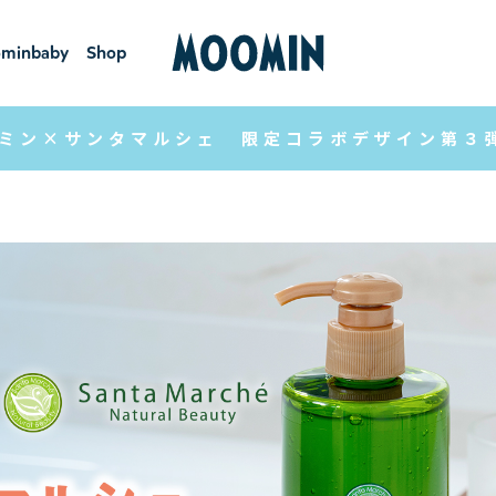
minbaby
Shop
ーミンベ
ショ
ビー
ップ
ミン×サンタマルシェ 限定コラボデザイン第３