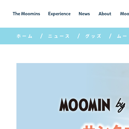
The Moomins
Experience
News
About
Moo
ムーミンの
ムーミンの世
ニュ
ムーミン
ム
世界
界を楽しむ
ース
について
ホーム
ニュース
グッズ
ムー