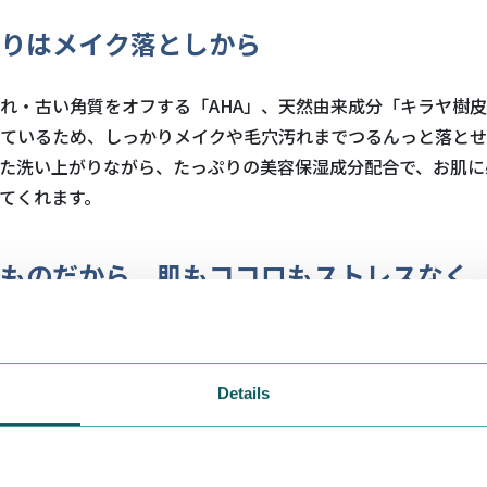
りはメイク落としから
れ・古い角質をオフする「
AHA
」、天然由来成分「キラヤ樹皮
ているため、しっかりメイクや毛穴汚れまでつるんっと落とせ
た洗い上がりながら、たっぷりの美容保湿成分配合で、お肌に
てくれます。
ものだから、肌もココロもストレスなく
心地よさを追求し、よりシンプルで効果的な美肌処方にしまし
Details
肌荒れ予防
用成分配合で、肌トラブル中などの敏感なときも安心してお使