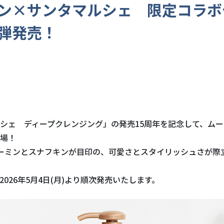
ン×サンタマルシェ 限定コラボ
弾発売！
シェ ディープクレンジング」の発売
15
周年を記念して、ムー
場！
ーミンとスナフキンが目印の、可愛さとスタイリッシュさが際
2026
年
5
月
4
日
(
月
)
より順次発売いたします。