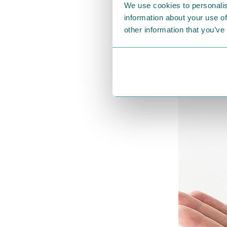
す。
We use cookies to personalis
information about your use of
摩擦レス
other information that you’ve
ヒアルロン酸
ンジング時の