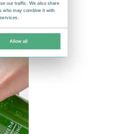
se our traffic. We also share
ers who may combine it with
 services.
を損ねず、クレ
Allow all