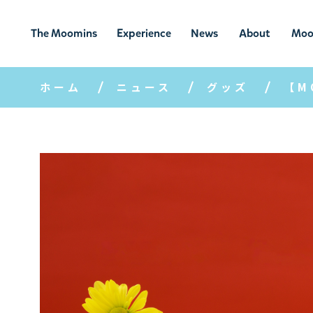
The Moomins
Experience
News
About
Moo
ムーミンの
ムーミンの世
ニュ
ムーミン
ム
世界
界を楽しむ
ース
について
ホーム
ニュース
グッズ