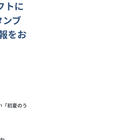
ギフトに
タンブ
報をお
い「初夏のう
か。