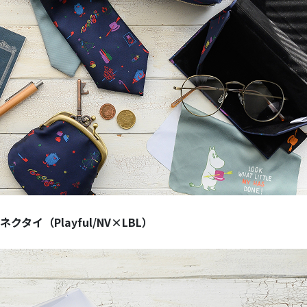
クタイ（Playful/NV×LBL）