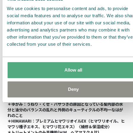
↓詳細はこちら↓
We use cookies to personalise content and ads, to provide
https://www.kracie.co.jp/himawari/special/mo
social media features and to analyse our traffic. We also sha
information about your use of our site with our social media,
≪発売日≫
advertising and analytics partners who may combine it with
2026年5月18日(月)
other information that you’ve provided to them or that they’ve
≪販売場所≫
collected from your use of their services.
全国のドラッグストア、スーパーマーケット等
↓ディアボーテHIMAWARI公式ブランドサイト↓
Allow all
https://www.kracie.co.jp/himawari/
↓ディアボーテHIMAWARI公式Instagram↓
Deny
https://www.instagram.com/dearbeautehimawari_kraci
＊ゆがみ：うねり・くせ・パサつきの原因となっている髪内部の水
分と油分のバランスの乱れと外側のキューティクルの不均一なはが
れのこと
＊HIMAWARI：プレミアムヒマワリオイルEX（ヒマワリオイル、ヒ
マワリ種子エキス、ヒマワリ花エキス）〈補修＆保湿成分〉
＊トリートメントのみ高機能(ＨＭ ヘアマスクＡ比)