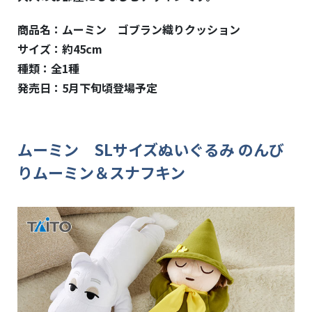
商品名：ムーミン ゴブラン織りクッション
サイズ：約
45cm
種類：全
1
種
発売日：
5
月下旬頃登場予定
ムーミン
SL
サイズぬいぐるみ のんび
りムーミン＆スナフキン