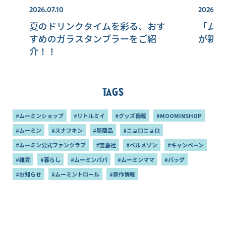
2026.07.10
2026.07.
夏のドリンクタイムを彩る、おす
「ムー
すめのガラスタンブラーをご紹
が新発
介！！
Tags
#ムーミンショップ
#リトルミイ
#グッズ情報
#MOOMINSHOP
#ムーミン
#スナフキン
#新商品
#ニョロニョロ
#ムーミン公式ファンクラブ
#宝島社
#ベルメゾン
#キャンペーン
#雑貨
#暮らし
#ムーミンパパ
#ムーミンママ
#バッグ
#お知らせ
#ムーミントロール
#新作情報