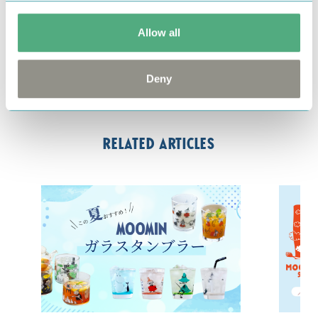
prize/series/0000002682
Allow all
#グッズ情報
#タイトー
#ぬいぐるみ
#ゲームセンター
#雑貨
#ムーミン
#クッション
Deny
#スナフキン
Related articles