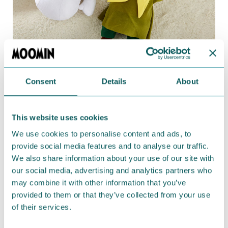
Consent
Details
About
のんびりくつろいでいるムーミンとスナフキンのぬい
ぐるみが再登場です。
。
This website uses cookies
商品名：ムーミン
SL
サイズぬいぐるみ のんびりムー
We use cookies to personalise content and ads, to
ミン＆スナフキン
provide social media features and to analyse our traffic.
We also share information about your use of our site with
サイズ：約
30cm
our social media, advertising and analytics partners who
種類：全
2
種
may combine it with other information that you’ve
発売日：
5
月下旬頃登場予定
provided to them or that they’ve collected from your use
of their services.
▽詳しくはタイトー
HP
をご確認ください
https://www.taito.co.jp/taito-