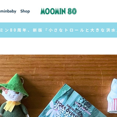
minbaby
Shop
ーミンベ
ショ
ミン80周年、新版『小さなトロールと大きな洪
ビー
ップ