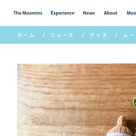
The Moomins
Experience
News
About
Moo
ムーミンの
ムーミンの世
ニュ
ムーミン
ム
ホーム
ニュース
グッズ
ムー
世界
界を楽しむ
ース
について