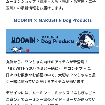
ムーミンショップ（
銀座
・
大阪
・
横浜
・
名古屋
・
二子
玉川
）の最新情報をお届けします。
MOOMIN × MARUSHIN Dog Products
丸眞から、ワンちゃん向けのアイテムが新登場！
「BE WITH YOU -キミと一緒に-」をコンセプトに、
日々のお散歩やお部屋の中で、大切なワンちゃんと長
く一緒に使っていただけるアイテムが揃います。
デザインには、ムーミン・コミックス『ふしぎなごっ
こ遊び』でムーミン一家のメイド・ミーサが飼ってい