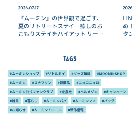
2026.07.17
2026.08
『ムーミン』の世界観で過ごす、
LIN
夏のリトリートステイ 癒しのお
め！？
こもりステイをハイアット リージ
タンプ
ェンシー 東京ベイで体験！
Tags
#ムーミンショップ
#リトルミイ
#グッズ情報
#MOOMINSHOP
#ムーミン
#スナフキン
#新商品
#ニョロニョロ
#ムーミン公式ファンクラブ
#宝島社
#ベルメゾン
#キャンペーン
#雑貨
#暮らし
#ムーミンパパ
#ムーミンママ
#バッグ
#お知らせ
#ムーミントロール
#新作情報