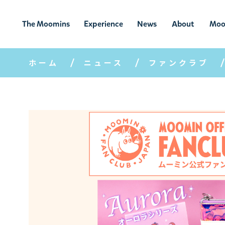
The Moomins
Experience
News
About
Moo
ムーミンの
ムーミンの世
ニュ
ムーミン
ム
世界
界を楽しむ
ース
について
ホーム
ニュース
ファンクラブ