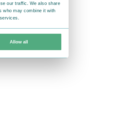
se our traffic. We also share
した。
ers who may combine it with
 services.
Allow all