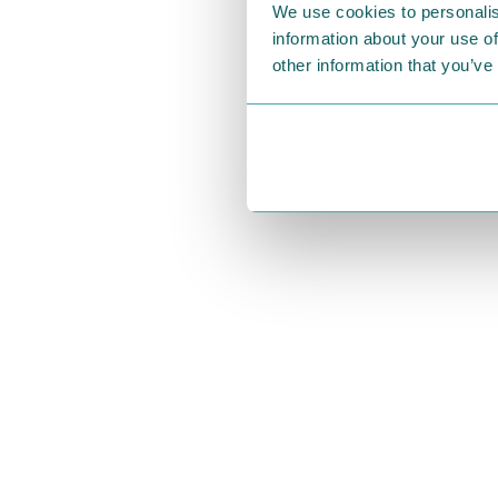
We use cookies to personalis
ごす静かな夜
information about your use of
手に取るた
other information that you’ve
そんな「オ