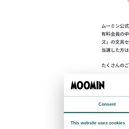
ムーミン公式
有料会員の中
ズ」の文具セ
当選した方は
たくさんのご
■プレゼ
幻想的な
Consent
—ムーミ
This website uses cookies
幻想的な夜空