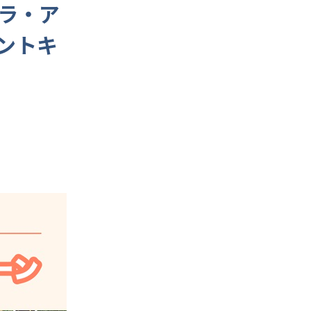
ラ・ア
ントキ