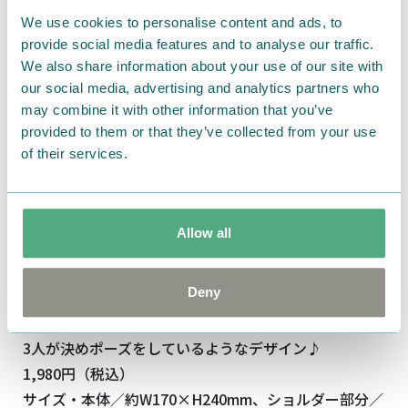
We use cookies to personalise content and ads, to
provide social media features and to analyse our traffic.
We also share information about your use of our site with
our social media, advertising and analytics partners who
may combine it with other information that you’ve
provided to them or that they’ve collected from your use
of their services.
Allow all
Deny
小物やスマートフォンを入れて持ち運ぶのにピッタリ
なサイズのサコッシュ！
3人が決めポーズをしているようなデザイン♪
1,980円（税込）
サイズ・本体／約W170×H240mm、ショルダー部分／