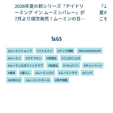
2026年夏の新シリーズ『デイドリ
『ムー
ーミング イン ムーミンバレー』が
夏のリ
7月より順次発売！ムーミンの日
こもり
スペシャルイベント2026新情報
ェンシ
も！
Tags
#ムーミンショップ
#リトルミイ
#グッズ情報
#MOOMINSHOP
#ムーミン
#スナフキン
#新商品
#ニョロニョロ
#ムーミン公式ファンクラブ
#宝島社
#ベルメゾン
#キャンペーン
#雑貨
#暮らし
#ムーミンパパ
#ムーミンママ
#バッグ
#お知らせ
#ムーミントロール
#新作情報