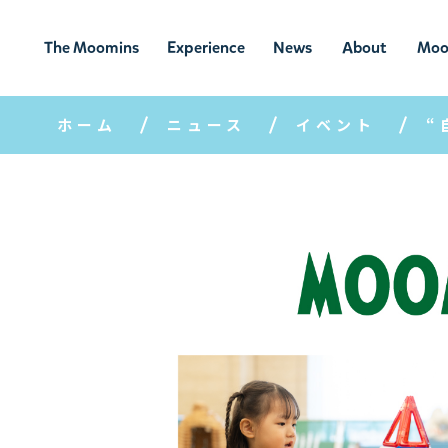
The Moomins
Experience
News
About
Moo
ムーミンの
ムーミンの世
ニュ
ムーミン
ム
世界
界を楽しむ
ース
について
ホーム
ニュース
イベント
“