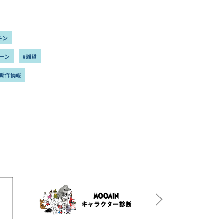
キン
ーン
#雑貨
#新作情報