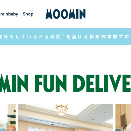
minbaby
Shop
ーミンベ
ショ
ビー
ップ
自分らしくいられる時間”を届ける移動式体験プロ