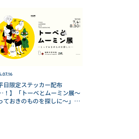
.07.16
平日限定ステッカー配布
…！】「トーベとムーミン展～
っておきのものを探しに～」福
市美術館にて好評開催中！