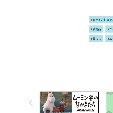
#ムーミンショッ
#新商品
#ニ
#暮らし
#ム