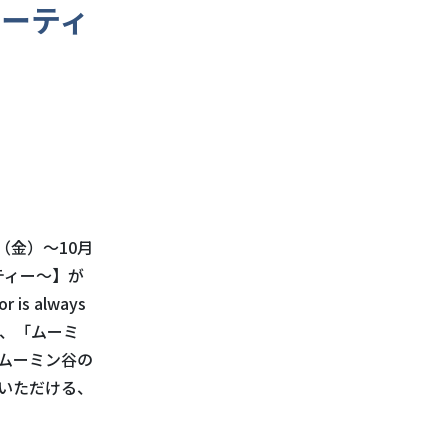
パーティ
！
日（金）～10月
ティー～】が
 always
や、「ムーミ
ムーミン谷の
いただける、