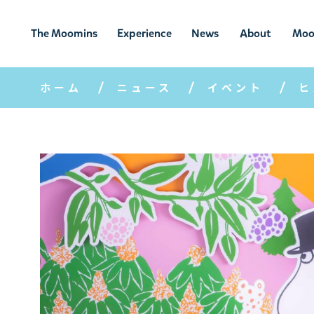
The Moomins
Experience
News
About
Moo
ムーミンの
ムーミンの世
ニュ
ムーミン
ム
世界
界を楽しむ
ース
について
ホーム
ニュース
イベント
ヒ