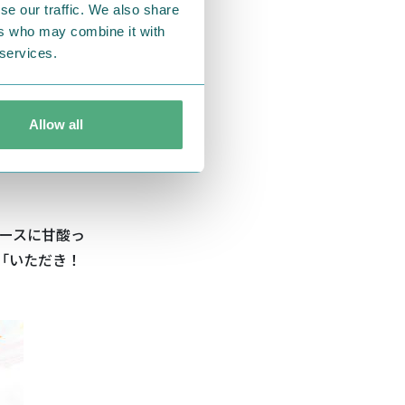
se our traffic. We also share
ers who may combine it with
 services.
Allow all
ィンキー」
ースに甘酸っ
「いただき！