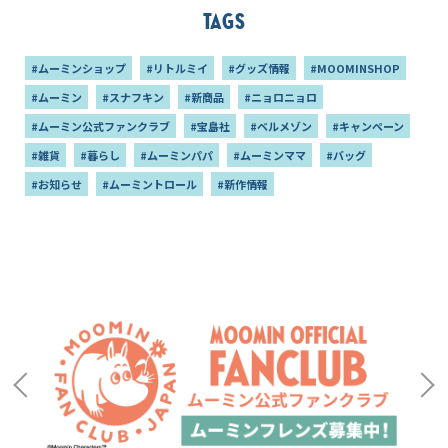
Tags
#ムーミンショップ
#リトルミイ
#グッズ情報
#MOOMINSHOP
#ムーミン
#スナフキン
#新商品
#ニョロニョロ
#ムーミン公式ファンクラブ
#宝島社
#ベルメゾン
#キャンペーン
#雑貨
#暮らし
#ムーミンパパ
#ムーミンママ
#バッグ
#お知らせ
#ムーミントロール
#新作情報