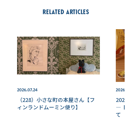
Related articles
2026.07.24
2026.08
（228）小さな町の本屋さん【フ
202
ィンランドムーミン便り】
― ト
て【本