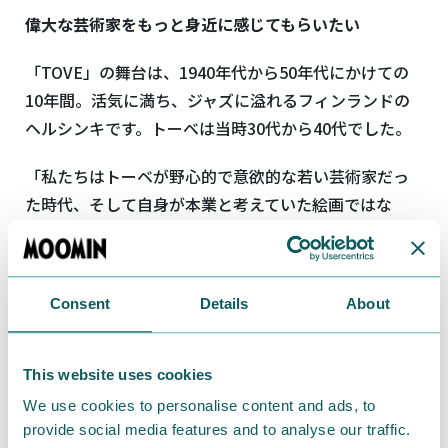
偉大な芸術家をもっと身近に感じてもらいたい
「TOVE」の舞台は、1940年代から50年代にかけての
10年間。活気に満ち、ジャズに溢れるフィンランドの
ヘルシンキです。トーベは当時30代から40代でした。
「私たちはトーベが野心的で意欲的な若い芸術家だっ
た時代、そして自身が本業と考えていた絵画ではな
く、ムーミンによって注目を集め始めた時代に焦点を
当てました。彼女の中での、ムーミンと画家としての
キャリアの関係性は非常に興味深いと思います。痛みを
Consent
Details
About
伴う人間関係と恋愛の最中で、どのようにバランスを
保つか、仕事の中で独立と自由をどのように維持する
か、そして人生で愛する人をどのように守るかという
This website uses cookies
のも同じくテーマです」とザイダ・バリルートは述べて
We use cookies to personalise content and ads, to
います。
provide social media features and to analyse our traffic.