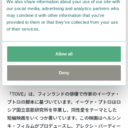
We also share information about your use of our site with
監督は、この最愛の芸術家に、観客がもっと親近感を
our social media, advertising and analytics partners who
持ってもらうことを願っています。「私は映画をできる
may combine it with other information that you’ve
provided to them or that they’ve collected from your use
だけ骨太で、エネルギッシュで、親密なものにすること
of their services.
を目指しています。私が思うには、私たちが花冠をかぶ
った姿で知っている最愛のトーベ・ヤンソンは、とても
遠い存在で、高い玉座の上で崇められているのです。こ
Allow all
の映画は、彼女をもっと身近に感じてもらう私なりの
やり方です。私たちはフィルムで撮影していますが、そ
のことを特に嬉しく思います。美しく、軽やかで、そし
Deny
て激しいストーリー・テリングを目指しています」。
「TOVE」は、フィンランドの俳優で作家のイーヴァ・
プトロの脚本に基づいています。イーヴァ・プトロはロ
シア国立芸能研究所を卒業し、同性愛をテーマとした
短編映画をいくつか書いています。この映画はヘルシン
キ・フィルムがプロデュースし、アレクシ・バーディー