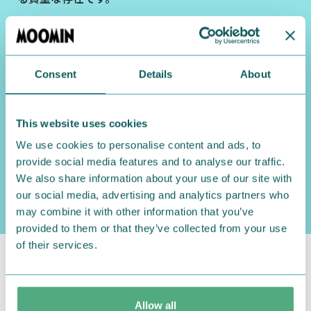
趣味は、盗み聞き、破壊行為、嘘をつくこと。泥棒と
して名を馳せることを自慢とし、その知名度を守るた
めになんでもやろうとします。動物園の猛獣を逃がして
しまったり、偽物の薬を売りつけようとしたり、面倒な
Consent
Details
About
ことばかりしでかしますが、スティンキーの悪事はた
かがしれていて、人を騙すことはあっても、ひどく傷つ
This website uses cookies
けるようなことはありません。本当の悪党を知ってい
るムーミン一家は、そんなスティンキーをかわいいと
We use cookies to personalise content and ads, to
さえ思っているようです。
provide social media features and to analyse our traffic.
スティンキーは小説には出てこない、コミックスだけ
We also share information about your use of our site with
で活躍するキャラクターです。
our social media, advertising and analytics partners who
may combine it with other information that you’ve
provided to them or that they’ve collected from your use
of their services.
Allow all